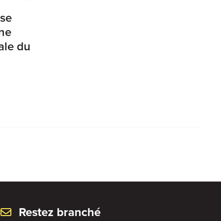
ise
ine
ale du
Restez branché