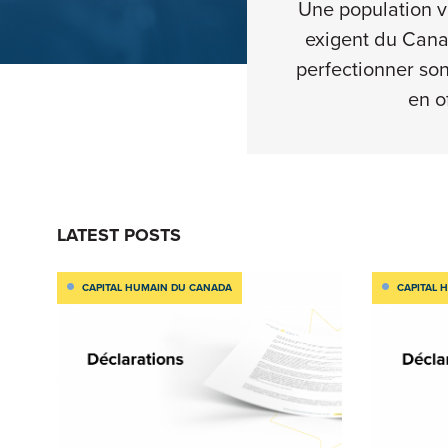
Une population vi
exigent du Canad
perfectionner son
en of
LATEST POSTS
CAPITAL HUMAIN DU CANADA
CAPITAL 