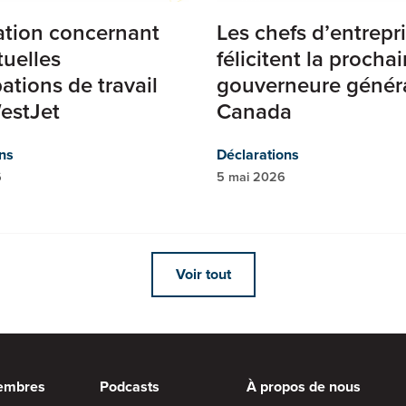
ation concernant
Les chefs d’entrepr
tuelles
félicitent la procha
ations de travail
gouverneure génér
estJet
Canada
ns
Déclarations
6
5 mai 2026
Voir tout
embres
Podcasts
À propos de nous