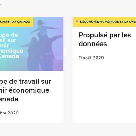
e
HUMAIN DU CANADA
L’ÉCONOMIE NUMÉRIQUE ET LA CYB
Propulsé par les
données
11 août 2020
e de travail sur
enir économique
anada
bre 2020