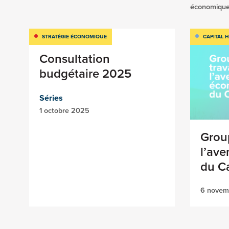
économiqu
STRATÉGIE ÉCONOMIQUE
CAPITAL 
Consultation
budgétaire 2025
Séries
1 octobre 2025
Group
l’av
du C
6 novem