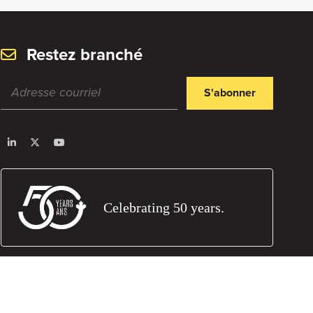
Restez branché
S'abonner
Celebrating 50 years.