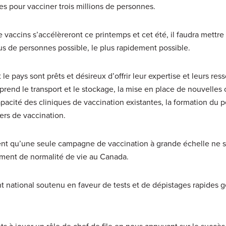
ses pour vacciner trois millions de personnes.
 vaccins s’accélèreront ce printemps et cet été, il faudra mettre
us de personnes possible, le plus rapidement possible.
le pays sont prêts et désireux d’offrir leur expertise et leurs res
nd le transport et le stockage, la mise en place de nouvelles 
pacité des cliniques de vaccination existantes, la formation du 
iers de vaccination.
ident qu’une seule campagne de vaccination à grande échelle ne su
timent de normalité de vie au Canada.
ational soutenu en faveur de tests et de dépistages rapides g
 à jouer un rôle de chef de file en nous appuyant sur le succès