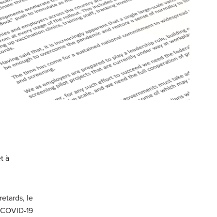
t à
etards, le
a COVID-19