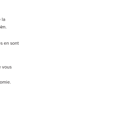
 la
RNm.
es en sont
e vous
nomie.