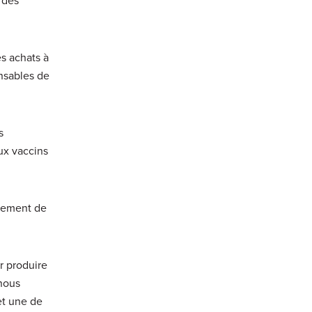
s achats à
onsables de
s
ux vaccins
ivement de
r produire
nous
et une de