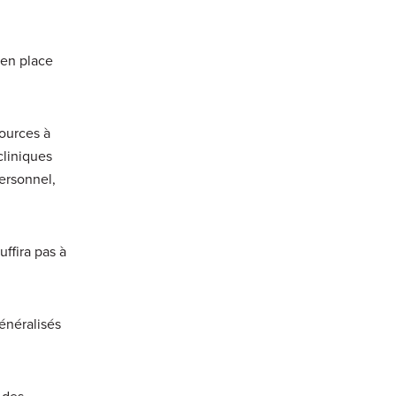
 en place
sources à
cliniques
personnel,
ffira pas à
énéralisés
 des