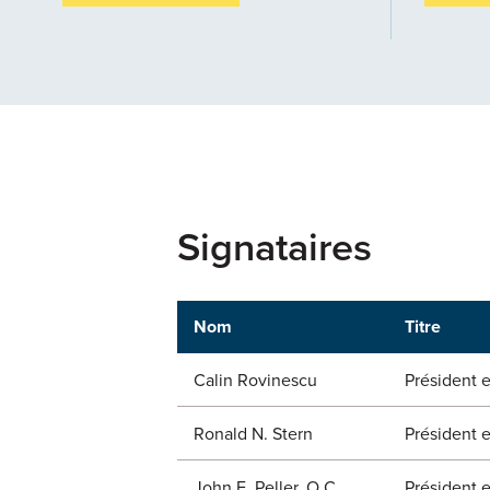
Signataires
Nom
Titre
Calin Rovinescu
Président e
Ronald N. Stern
Président e
John E. Peller, O.C.
Président e