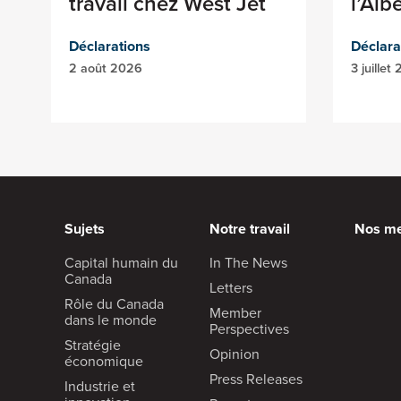
travail chez West Jet
l’Alb
Déclarations
Déclara
2 août 2026
3 juillet
Sujets
Notre travail
Nos m
Capital humain du
In The News
Canada
Letters
Rôle du Canada
Member
dans le monde
Perspectives
Stratégie
Opinion
économique
Press Releases
Industrie et