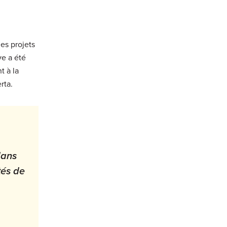
es projets
ve a été
t à la
rta.
dans
tés de