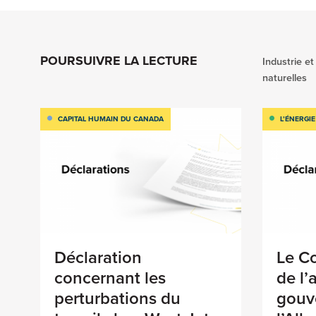
POURSUIVRE LA LECTURE
Industrie et
naturelles
CAPITAL HUMAIN DU CANADA
L’ÉNERGIE
Déclaration
Le Co
concernant les
de l’
perturbations du
gouv