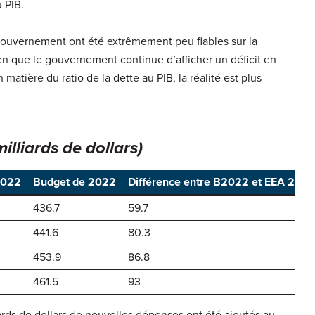
 PIB.
gouvernement ont été extrêmement peu fiables sur la
en que le gouvernement continue d’afficher un déficit en
matière du ratio de la dette au PIB, la réalité est plus
illiards de dollars)
2022
Budget de 2022
Différence entre B2022 et EEA 2023
436.7
59.7
441.6
80.3
453.9
86.8
461.5
93
rds de dollars de nouvelles dépenses ont été ajoutés au