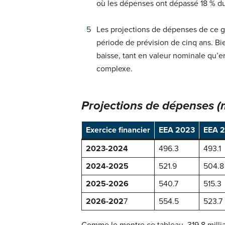
où les dépenses ont dépassé 18 % du
Les projections de dépenses de ce 
période de prévision de cinq ans. Bi
baisse, tant en valeur nominale qu’en 
complexe.
Projections de dépenses (m
Exercice financier
EEA 2023
EEA 
2023-2024
496.3
493.1
2024-2025
521.9
504.8
2025-2026
540.7
515.3
2026-202
7
554.5
523.7
Comme le montre ce tableau, 319,8 millia