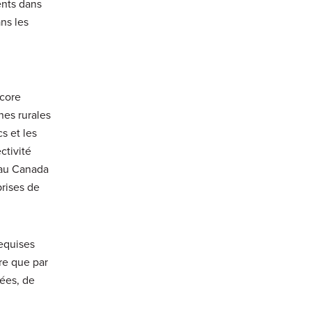
ents dans
ans les
ncore
nes rurales
s et les
ctivité
 au Canada
prises de
requises
re que par
nées, de