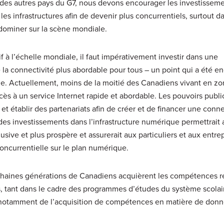
e des autres pays du G7, nous devons encourager les investissem
t les infrastructures afin de devenir plus concurrentiels, surtout d
dominer sur la scène mondiale.
 à l’échelle mondiale, il faut impérativement investir dans une
 la connectivité plus abordable pour tous – un point qui a été e
e. Actuellement, moins de la moitié des Canadiens vivant en zo
 à un service Internet rapide et abordable. Les pouvoirs public
et établir des partenariats afin de créer et de financer une conne
es investissements dans l’infrastructure numérique permettrait
sive et plus prospère et assurerait aux particuliers et aux entre
oncurrentielle sur le plan numérique.
prochaines générations de Canadiens acquièrent les compétences 
ys, tant dans le cadre des programmes d’études du système scolai
agit notamment de l’acquisition de compétences en matière de don