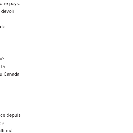
otre pays.
 devoir
 de
vé
 la
 du Canada
ace depuis
es
affirmé