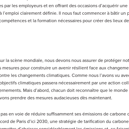
par les employeurs et en offrant des occasions d’acquérir une
 l’emploi clairement définie. Il nous faut commencer à bâtir un 
s compétences et la formation nécessaires pour créer des lieux de 
ur la scène mondiale, nous devons nous assurer de protéger no
 mesures pour construire un avenir résilient face aux changeme
 contre les changements climatiques. Comme nous l’avons vu avec
 objectifs climatiques passera nécessairement par une action col
ernements. Mais d’abord, chacun doit reconnaître que le monde f
evons prendre des mesures audacieuses dès maintenant.
 pas en voie de réduire suffisamment ses émissions de carbone 
cord de Paris d’ici 2030, une stratégie de tarification du carbone
mettre d’abaisser considérablement les émissions et, ce faisan