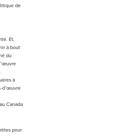
litique de
té. Et,
nir à bout
ché du
-d’œuvre
s
aires à
n-d’œuvre
s au Canada
crètes pour