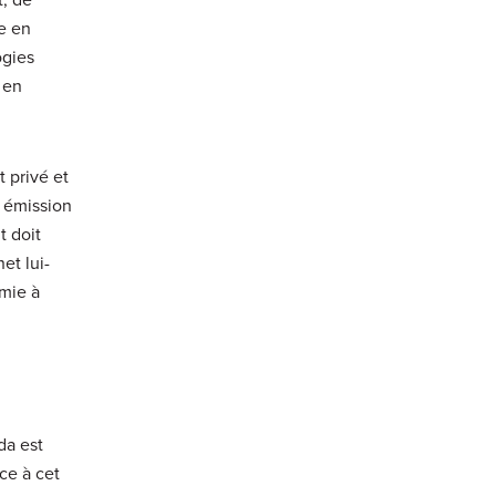
se en
ogies
 en
t privé et
o émission
t doit
et lui-
omie à
da est
ce à cet