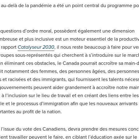
s au-delà de la pandémie a été un point central du programme po
es questions d’ordre moral, possèdent également une dimension
euse et plus inclusive est un moteur essentiel de la productivi
 rapport
Catalyseur 2030
, il nous reste beaucoup à faire pour ve
roupes sous-représentés qui cherchent à s’introduire sur le mar
. En éliminant ces obstacles, le Canada pourrait accroître sa main
l s’agit notamment des femmes, des personnes âgées, des personne
t racisées et des immigrants, qui fournissent les talents nécess
 gouvernements peuvent aider grandement à accroître notre mai
t à l’inclusion sur le lieu de travail et en créant des liens entre les
le et le processus d’immigration afin que les nouveaux arrivant
tantes au profit de la nation.
oit l’issue du vote des Canadiens, devra prendre des mesures con
nt travailler peuvent le faire, en ciblant l’éducation axée sur le