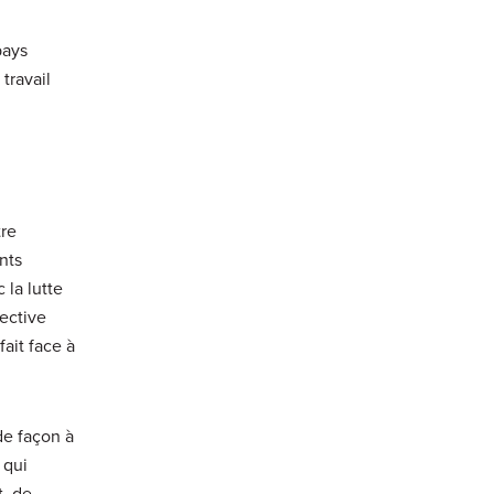
pays
travail
tre
nts
 la lutte
lective
ait face à
de façon à
 qui
t, de