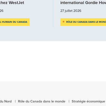
 chez WestJet
international Gordie H
026
27 juillet 2026
AL HUMAIN DU CANADA
RÔLE DU CANADA DANS LE MON
 du Nord
Rôle du Canada dans le monde
Stratégie économique