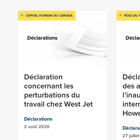
CAPITAL HUMAIN DU CANADA
RÔLE DU 
Déclaration
Décla
concernant les
des a
perturbations du
l’ina
travail chez West Jet
inter
How
Déclarations
2 août 2026
Déclara
27 juill