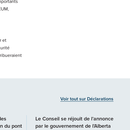
mportants
CEUM,
r et
urité
ribueraient
Voir tout sur Déclarations
des
Le Conseil se réjouit de l’annonce
on du pont
par le gouvernement de l’Alberta