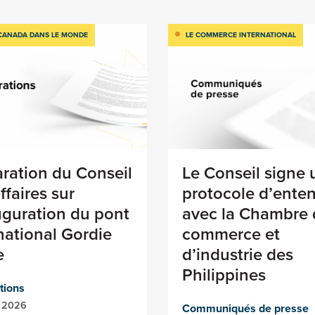
CANADA DANS LE MONDE
LE COMMERCE INTERNATIONAL
ration du Conseil
Le Conseil signe 
ffaires sur
protocole d’ente
uguration du pont
avec la Chambre 
national Gordie
commerce et
e
d’industrie des
Philippines
tions
et 2026
Communiqués de presse