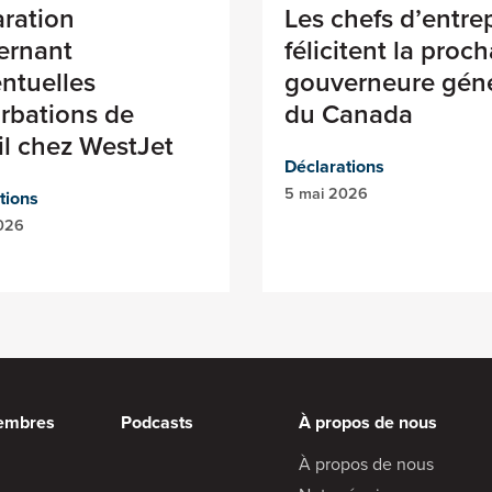
aration
Les chefs d’entre
ernant
félicitent la proc
ntuelles
gouverneure gén
rbations de
du Canada
il chez WestJet
Déclarations
5 mai 2026
tions
2026
embres
Podcasts
À propos de nous
À propos de nous