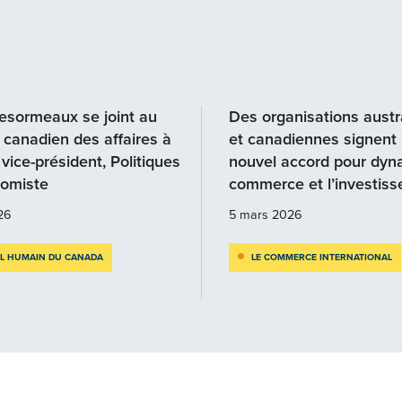
esormeaux se joint au
Des organisations austr
 canadien des affaires à
et canadiennes signent
 vice-président, Politiques
nouvel accord pour dyna
nomiste
commerce et l’investis
026
5 mars 2026
AL HUMAIN DU CANADA
LE COMMERCE INTERNATIONAL