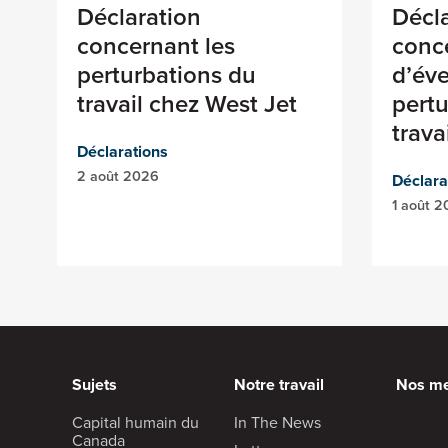
Déclaration
Décl
concernant les
conc
perturbations du
d’éve
travail chez West Jet
pertu
trava
Déclarations
2 août 2026
Déclara
1 août 
Sujets
Notre travail
Nos m
Capital humain du
In The News
Canada