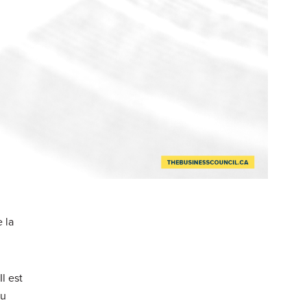
 la
l est
du