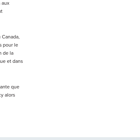
s aux
ut
u Canada,
s pour le
n de la
que et dans
tante que
cy alors