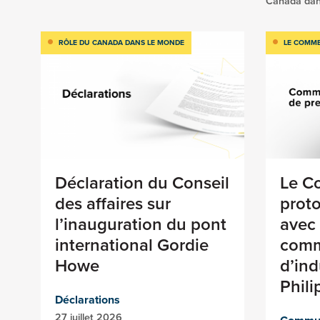
Canada dan
RÔLE DU CANADA DANS LE MONDE
LE COMME
Déclaration du Conseil
Le Co
des affaires sur
proto
l’inauguration du pont
avec
international Gordie
comm
Howe
d’ind
Phil
Déclarations
27 juillet 2026