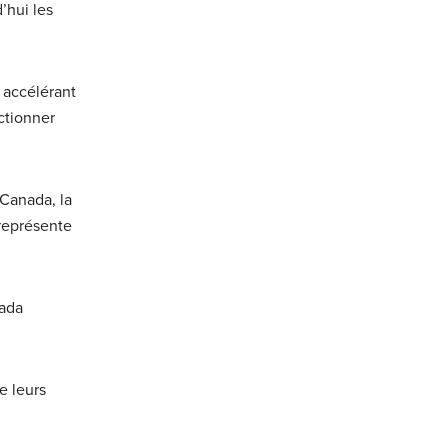
’hui les
 accélérant
ctionner
Canada, la
 représente
nada
e leurs