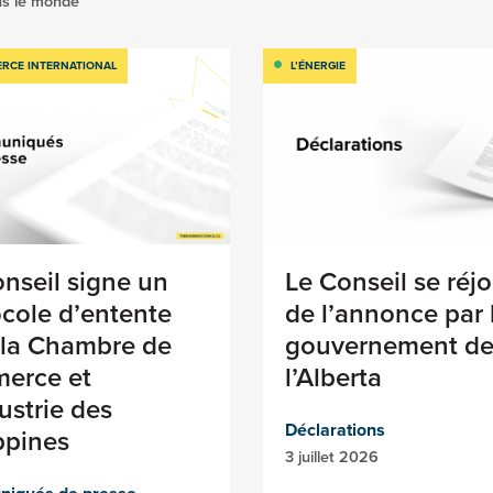
s le monde
RCE INTERNATIONAL
L’ÉNERGIE
nseil signe un
Le Conseil se réjo
cole d’entente
de l’annonce par 
 la Chambre de
gouvernement d
erce et
l’Alberta
ustrie des
Déclarations
ippines
3 juillet 2026