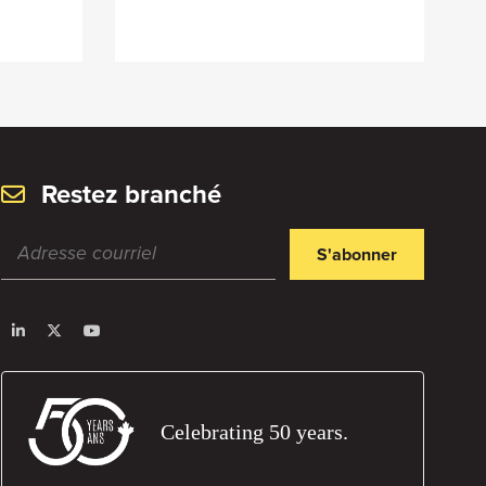
Restez branché
S'abonner
Celebrating 50 years.