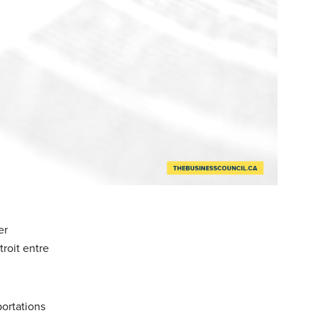
er
roit entre
portations