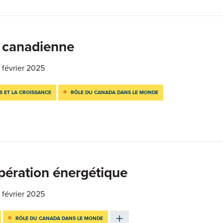
té canadienne
 février 2025
S ET LA CROISSANCE
RÔLE DU CANADA DANS LE MONDE
pération énergétique
 février 2025
RÔLE DU CANADA DANS LE MONDE