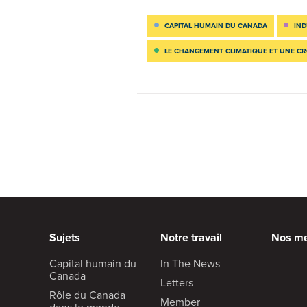
CAPITAL HUMAIN DU CANADA
IND
LE CHANGEMENT CLIMATIQUE ET UNE C
Sujets
Notre travail
Nos m
Capital humain du
In The News
Canada
Letters
Rôle du Canada
Member