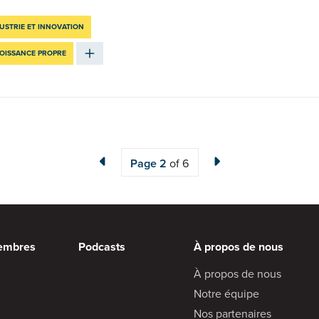
USTRIE ET INNOVATION
ROISSANCE PROPRE
Page
2
of 6
embres
Podcasts
À propos de nous
À propos de nous
Notre équipe
Nos partenaires