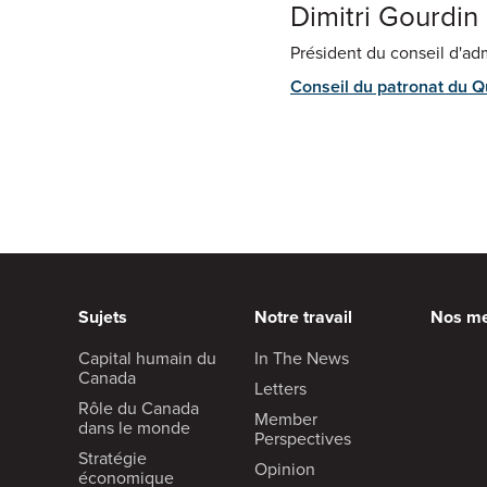
Dimitri Gourdin
Président du conseil d'adm
Conseil du patronat du 
Sujets
Notre travail
Nos m
Capital humain du
In The News
Canada
Letters
Rôle du Canada
Member
dans le monde
Perspectives
Stratégie
Opinion
économique